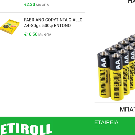
Η
€
2.30
Με ΦΠΑ
FABRIANO COPYTINTA GIALLO
A4-80gr. 500φ.ΕΝΤΟΝΟ
€
10.50
Με ΦΠΑ
ΜΠΑ
ΕΤΑΙΡΕΙΑ