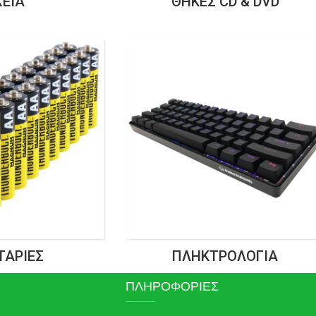
ΧΕΊΑ
ΘΉΚΕΣ CD & DVD
ΤΑΡΊΕΣ
ΠΛΗΚΤΡΟΛΌΓΙΑ
ΠΛΗΡΟΦΟΡΙΕΣ