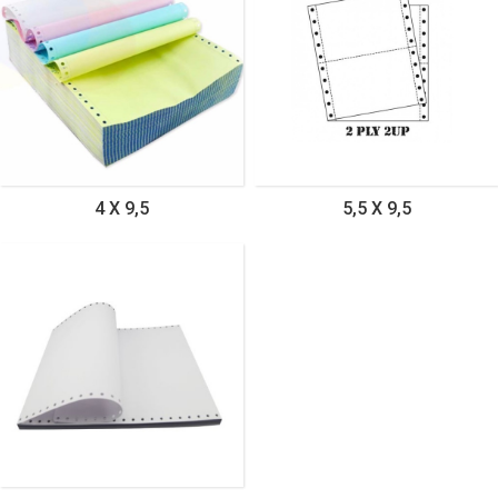
4 Χ 9,5
5,5 Χ 9,5