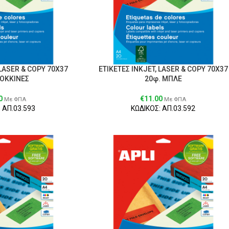
 LΑSER & CΟΡY 70Χ37
ΕΤΙΚΕΤΕΣ ΙΝΚJET, LΑSER & CΟΡY 70Χ37
ΚΟΚΚΙΝΕΣ
20φ. ΜΠΛΕ
0
€
11.00
Με ΦΠΑ
Με ΦΠΑ
 ΑΠ.03.593
ΚΩΔΙΚΟΣ: ΑΠ.03.592