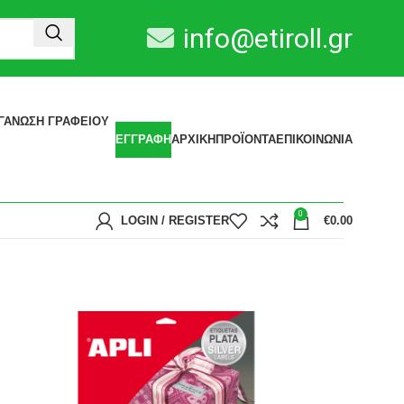
info@etiroll.gr
ΓΆΝΩΣΗ ΓΡΑΦΕΊΟΥ
ΕΓΓΡΑΦΗ
ΑΡΧΙΚΗ
ΠΡΟΪΟΝΤΑ
ΕΠΙΚΟΙΝΩΝΙΑ
0
LOGIN / REGISTER
€
0.00