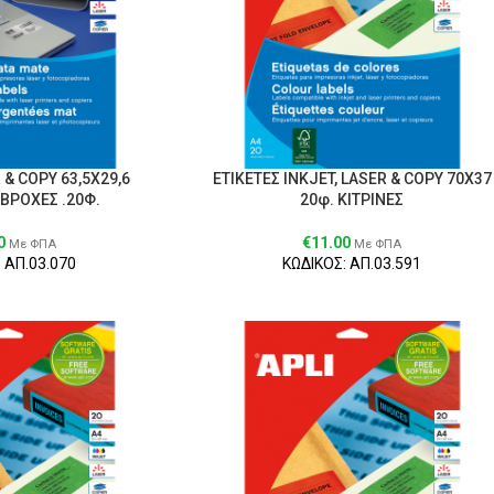
 & COPY 63,5X29,6
ΕΤΙΚΕΤΕΣ ΙΝΚJET, LASER & CΟΡY 70Χ37
ΒΡΟΧΕΣ .20Φ.
20φ. ΚΙΤΡΙΝΕΣ
0
€
11.00
Με ΦΠΑ
Με ΦΠΑ
 ΑΠ.03.070
ΚΩΔΙΚΟΣ: ΑΠ.03.591