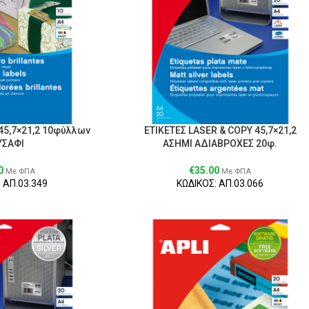
45,7×21,2 10φύλλων
ΕΤΙΚΕΤΕΣ LASER & COPY 45,7×21,2
ΥΣΑΦΙ
ΑΣΗΜΙ ΑΔΙΑΒΡΟΧΕΣ 20φ.
0
€
35.00
Με ΦΠΑ
Με ΦΠΑ
 ΑΠ.03.349
ΚΩΔΙΚΟΣ: ΑΠ.03.066