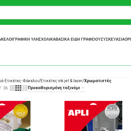
ΆΚΕΛΟΙ
ΓΡΑΦΙΚΉ ΎΛΗ
ΣΧΟΛΙΚΆ
ΒΑΣΙΚΆ ΕΊΔΗ ΓΡΑΦΕΊΟΥ
ΣΥΣΚΕΥΑΣΊΑ
ΟΡ
ιά-Ετικέτες-Φάκελοι
Ετικέτες ink jet & laser
Χρωματιστές
36