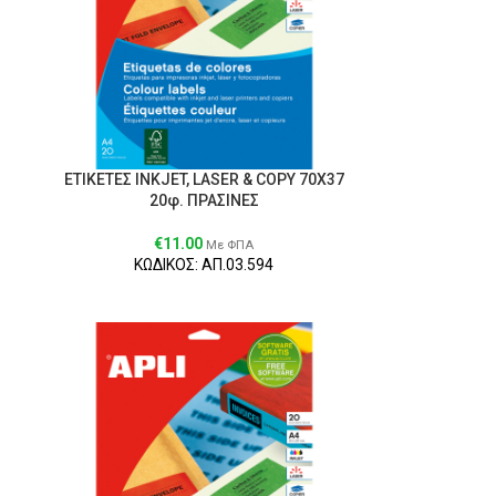
ΕΤΙΚΕΤΕΣ ΙΝΚJET, LΑSER & CΟΡY 70Χ37
20φ. ΠΡΑΣΙΝΕΣ
€
11.00
Με ΦΠΑ
ΚΩΔΙΚΟΣ: ΑΠ.03.594