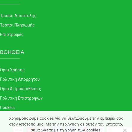
Τρόποι Αποστολής
Τρόποι Πληρωμής
Επιστροφές
ΒΟΗΘΕΙΑ
Όροι Χρήσης
Πολιτική Απορρήτου
Όροι & Προϋποθέσεις
Πολιτική Επιστροφών
Cookies
Χρησιμοποιούμε cookies για να βελτιώσουμε την εμπειρία σας
ETIROLL
2022 CREATED AND POWERED BY -
Arkotech
.
στον ιστότοπό μας. Με την περιήγηση σε αυτόν τον ιστότοπο,
συμφωνείτε με τη χρήση των cookies.