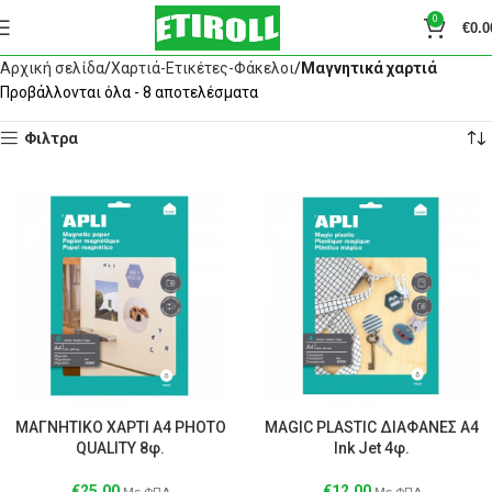
0
€
0.0
Αρχική σελίδα
Χαρτιά-Ετικέτες-Φάκελοι
Μαγνητικά χαρτιά
Προβάλλονται όλα - 8 αποτελέσματα
Φιλτρα
ΜΑΓΝΗΤΙΚΟ ΧΑΡΤΙ Α4 PHOTO
MAGIC PLASTIC ΔΙΑΦΑΝΕΣ Α4
QUALITY 8φ.
Ink Jet 4φ.
€
25.00
€
12.00