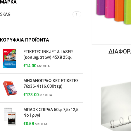
ΜΆΡΚΑ
SKAG
1
ΚΟΡΥΦΑΙΑ ΠΡΟΪΟΝΤΑ
ΔΙΆΦΟΡ
ΕΤΙΚΕΤΕΣ ΙΝΚJET & LΑSER
(κοσμημάτων) 45Χ8 25φ.
€
14.00
Με ΦΠΑ
ΜΗΧΑΝΟΓΡΑΦΙΚΕΣ ΕΤΙΚΕΤΕΣ
76x36-4 (16.000τεμ)
€
123.00
Με ΦΠΑ
ΜΠΛΟΚ ΣΠΙΡΑΛ 50φ.7,5x12,5
Νο1 ριγέ
€
0.58
Με ΦΠΑ