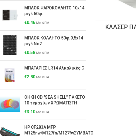
ΜΠΛΟΚ ΨΑΡΟΚΟΛΛΗΤΟ 10x14
ριγέ 50φ.
€
0.46
Με ΦΠΑ
ΚΛΑΣΈΡ Π
ΜΠΛΟΚ ΚΟΛΛΗΤΟ 50φ.9,5x14
ριγέ Νο2
€
0.58
Με ΦΠΑ
ΜΠΑΤΑΡΙΕΣ LR14 Αλκαλικές C
€
2.80
Με ΦΠΑ
ΘΗΚΗ CD "SEA SHELL" ΠΑΚΕΤΟ
10 τεμαχίων ΧΡΩΜΑΤΙΣΤΗ
€
3.10
Με ΦΠΑ
HP CF283A MFP
M125nw/M127fn/M127fwΣΥΜΒΑΤΟ