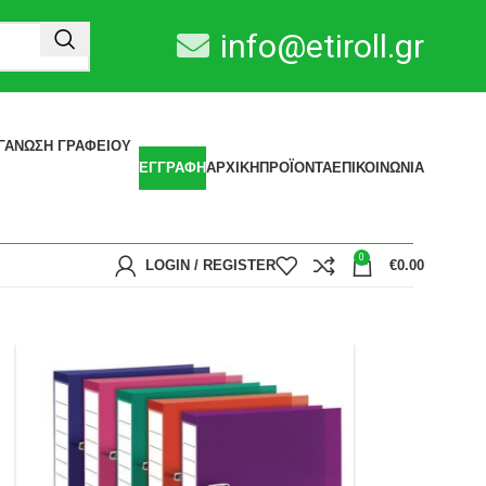
info@etiroll.gr
ΓΆΝΩΣΗ ΓΡΑΦΕΊΟΥ
ΕΓΓΡΑΦΗ
ΑΡΧΙΚΗ
ΠΡΟΪΟΝΤΑ
ΕΠΙΚΟΙΝΩΝΙΑ
0
LOGIN / REGISTER
€
0.00