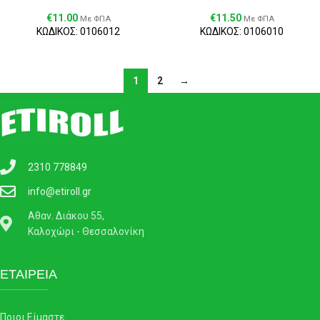
€
11.00
€
11.50
Με ΦΠΑ
Με ΦΠΑ
ΚΩΔΙΚΟΣ: 0106012
ΚΩΔΙΚΟΣ: 0106010
1
2
→
2310 778849
info@etiroll.gr
Αθαν. Διάκου 55,
Καλοχώρι - Θεσσαλονίκη
ΕΤΑΙΡΕΙΑ
Ποιοι Είμαστε