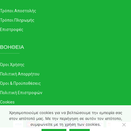
Τρόποι Αποστολής
Τρόποι Πληρωμής
Επιστροφές
ΒΟΗΘΕΙΑ
Όροι Χρήσης
Πολιτική Απορρήτου
Όροι & Προϋποθέσεις
Πολιτική Επιστροφών
Cookies
Χρησιμοποιούμε cookies για να βελτιώσουμε την εμπειρία σας
ETIROLL
2022 CREATED AND POWERED BY -
Arkotech
.
στον ιστότοπό μας. Με την περιήγηση σε αυτόν τον ιστότοπο,
συμφωνείτε με τη χρήση των cookies.