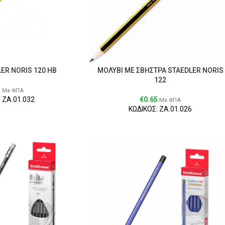
ΕR ΝΟRΙS 120 ΗΒ
ΜΟΛΥΒΙ ΜΕ ΣΒΗΣΤΡΑ STAEDLER NORIS
122
5
Με ΦΠΑ
 ΖΑ.01.032
€
0.65
Με ΦΠΑ
ΚΩΔΙΚΟΣ: ΖΑ.01.026