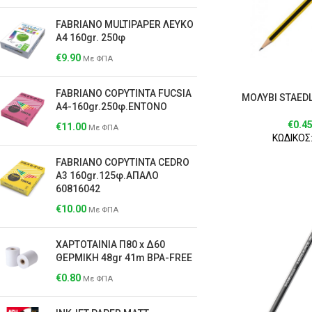
FABRIANO MULTIPAPER ΛΕΥΚΟ
Α4 160gr. 250φ
€
9.90
Με ΦΠΑ
FABRIANO COPYTINTA FUCSIA
ΜΟΛΥΒΙ SΤΑΕDL
A4-160gr.250φ.ΕΝΤΟΝΟ
€
0.4
€
11.00
Με ΦΠΑ
ΚΩΔΙΚΟΣ:
FABRIANO COPYTINTA CEDRO
A3 160gr.125φ.ΑΠΑΛΟ
60816042
€
10.00
Με ΦΠΑ
ΧΑΡΤΟΤΑΙΝΙΑ Π80 x Δ60
ΘΕΡΜΙΚΗ 48gr 41m BPA-FREE
€
0.80
Με ΦΠΑ