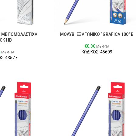
Υ ME ΓΟΜΟΛΑΣΤΙΧΑ
ΜΟΛΥΒΙ ΕΞΑΓΩΝΙΚΟ “GRAFICA 100” B
CK HB
€
0.30
Με ΦΠΑ
6
ΚΩΔΙΚΟΣ: 45609
Με ΦΠΑ
Σ: 43577